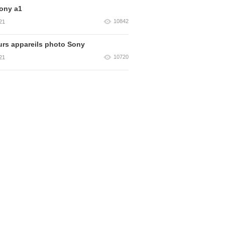
ony a1
10842
21
urs appareils photo Sony
10720
21