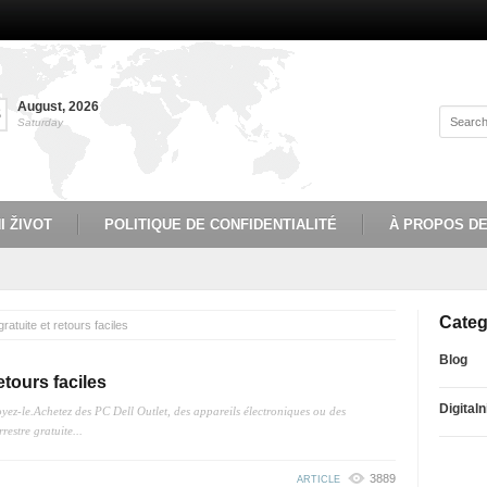
August
,
2026
8
Saturday
I ŽIVOT
POLITIQUE DE CONFIDENTIALITÉ
À PROPOS D
Categ
gratuite et retours faciles
Blog
retours faciles
Digitaln
oyez-le.Achetez des PC Dell Outlet, des appareils électroniques ou des
restre gratuite...
3889
ARTICLE