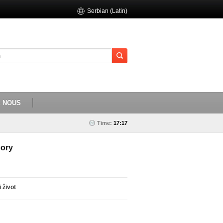
Serbian (Latin)
E NOUS
Time:
17:17
ory
i život