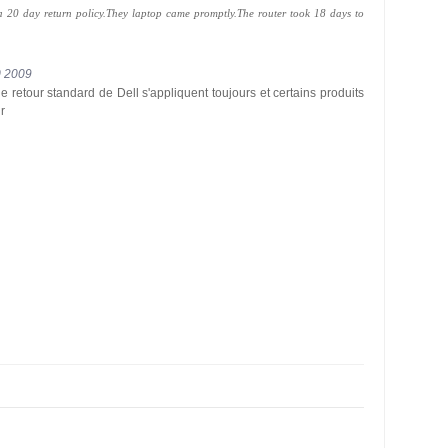
a 20 day return policy.They laptop came promptly.The router took 18 days to
0 2009
de retour standard de Dell s'appliquent toujours et certains produits
r