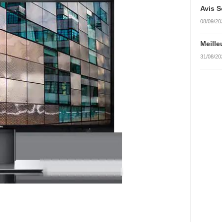
Avis S
08/09/20
Meille
31/08/20