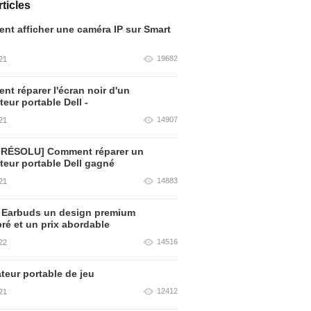
ticles
t afficher une caméra IP sur Smart
19682
21
t réparer l'écran noir d'un
teur portable Dell -
14907
21
 RÉSOLU] Comment réparer un
teur portable Dell gagné
14883
21
 Earbuds un design premium
bré et un prix abordable
14516
22
teur portable de jeu
12412
21