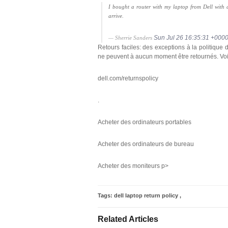
I bought a router with my laptop from Dell with 
arrive.
Sun Jul 26 16:35:31 +000
— Sherrie Sanders
Retours faciles: des exceptions à la politique 
ne peuvent à aucun moment être retournés. Voi
dell.com/returnspolicy
.
Acheter des ordinateurs portables
Acheter des ordinateurs de bureau
Acheter des moniteurs p>
Tags:
dell laptop return policy
,
Related Articles