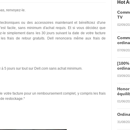
Hot Ar
pas, renvoyez-le.
Commen
TV
lectroniques ou des accessoires maintenant et bénéficiez d'une
02/09/20
 C'est facile, sans minimum d'achat requis. Et si vous décidez que
le simplement dans les 30 jours suivant la date de votre facture
Commen
es frais de retour gratuits. Dell renoncera même aux frais de
ordina
07/09/20
[100%
ordina
 3 à 5 jours sur tout sur Dell.com sans achat minimum.
03/09/20
Honor
de votre facture pour un remboursement complet, y compris les frais
équili
s de restockage.*
01/06/20
Ordina
31/08/20