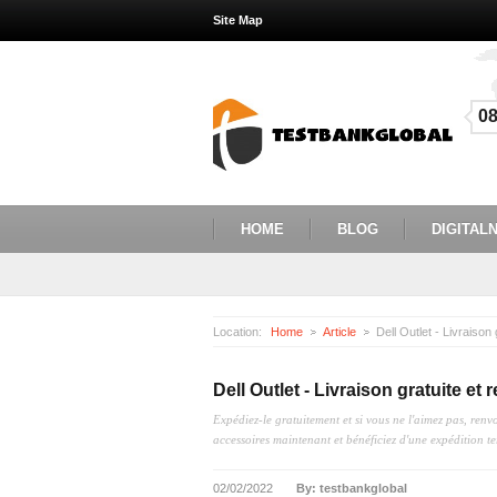
Site Map
0
HOME
BLOG
DIGITALN
Location:
Home
Article
Dell Outlet - Livraison 
Dell Outlet - Livraison gratuite et 
Expédiez-le gratuitement et si vous ne l'aimez pas, renv
accessoires maintenant et bénéficiez d'une expédition ter
02/02/2022
By: testbankglobal