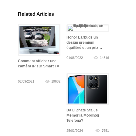
Related Articles
Honor Earbuds un
design premium
équilibré et un prix
abordable
01/06/2022
14516
Comment afficher une
caméra IP sur Smart TV
02/09/2021
19682
Da Li Znate Šta Je
Memorija Mobilnog
Telefona?
25/01/2024
7651