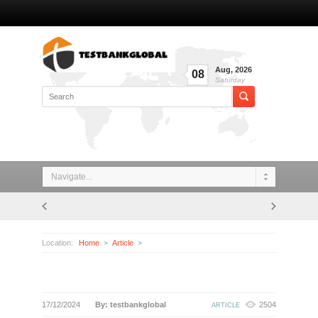
Aug
,
2026
08
Saturday
Navigate...
Location:
Home
Article
17/12/2024
By: testbankglobal
2504
ARTICLE