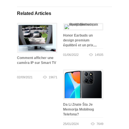
Related Articles
Honor Earbuds un
design premium
équilibré et un prix
abordable
01/06/2022
14505
Comment afficher une
caméra IP sur Smart TV
02/09/2021
19671
Da Li Znate Šta Je
Memorija Mobilnog
Telefona?
25/01/2024
7649