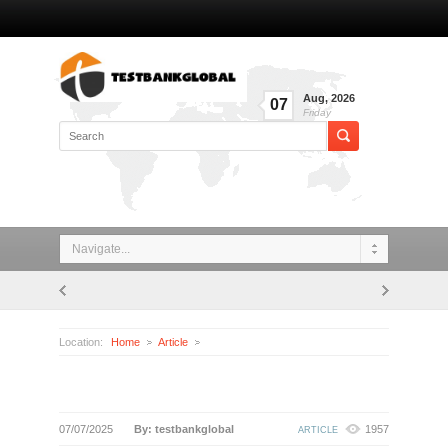
Aug
,
2026
07
Friday
Navigate...
Location:
Home
Article
07/07/2025
By: testbankglobal
1957
ARTICLE