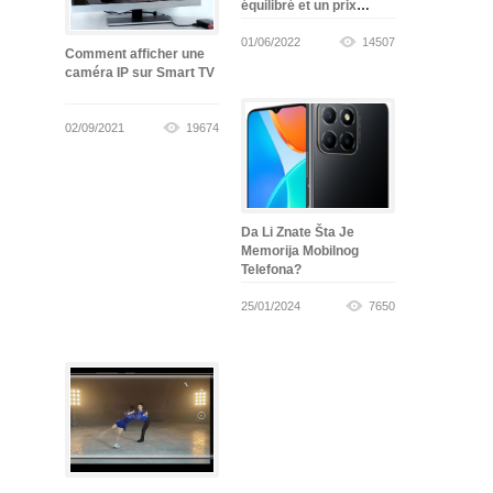
équilibré et un prix
abordable
01/06/2022
14507
Comment afficher une
caméra IP sur Smart TV
02/09/2021
19674
Da Li Znate Šta Je
Memorija Mobilnog
Telefona?
25/01/2024
7650