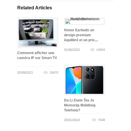
Related Articles
Honor Earbuds un
design premium
équilibré et un prix
abordable
01/06/2022
14504
Comment afficher une
caméra IP sur Smart TV
02/09/2021
19670
Da Li Znate Šta Je
Memorija Mobilnog
Telefona?
25/01/2024
7648