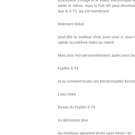
processeur d'image et le viseur électronique 
partie le même, mais la Full HD peut désormai
que le X-T3, qui est maintenant
fortement réduit,
peut être le meilleur choix pour vous si vous n
rapide ou extrême vidéo au ralenti.
Mais pour moi personnellement, après avoir to
Fujifilm X-T4
et vu comment toutes ses fonctionnalités fonctio
Lisez notre
Revue du Fujifilm X-T4
ou découvrez plus
les meilleurs appareils photo sans miroir< /p>