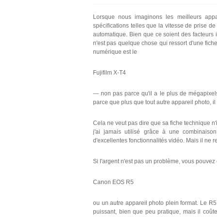
Lorsque nous imaginons les meilleurs app
spécifications telles que la vitesse de prise d
automatique. Bien que ce soient des facteurs i
n'est pas quelque chose qui ressort d'une fich
numérique est le
Fujifilm X-T4
— non pas parce qu'il a le plus de mégapixels
parce que plus que tout autre appareil photo, il 
Cela ne veut pas dire que sa fiche technique n'
j'ai jamais utilisé grâce à une combinaiso
d'excellentes fonctionnalités vidéo. Mais il ne
Si l'argent n'est pas un problème, vous pouvez 
Canon EOS R5
ou un autre appareil photo plein format. Le R
puissant, bien que peu pratique, mais il coû