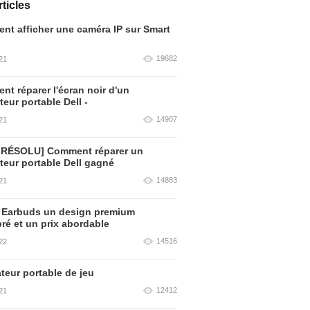
ticles
t afficher une caméra IP sur Smart
19682
21
t réparer l'écran noir d'un
teur portable Dell -
14907
21
 RÉSOLU] Comment réparer un
teur portable Dell gagné
14883
21
 Earbuds un design premium
bré et un prix abordable
14516
22
teur portable de jeu
12412
21