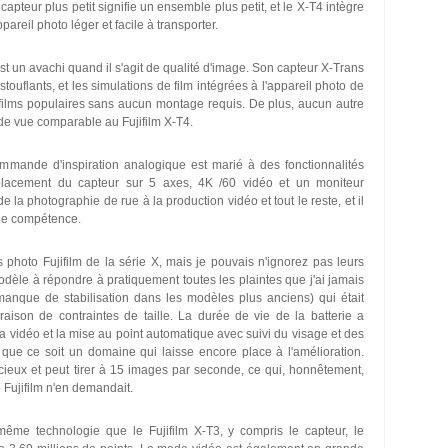
 capteur plus petit signifie un ensemble plus petit, et le X-T4 intègre
areil photo léger et facile à transporter.
st un avachi quand il s'agit de qualité d'image. Son capteur X-Trans
ouflants, et les simulations de film intégrées à l'appareil photo de
films populaires sans aucun montage requis. De plus, aucun autre
 de vue comparable au Fujifilm X-T4.
mande d'inspiration analogique est marié à des fonctionnalités
éplacement du capteur sur 5 axes, 4K /60 vidéo et un moniteur
e la photographie de rue à la production vidéo et tout le reste, et il
 de compétence.
 photo Fujifilm de la série X, mais je pouvais n'ignorez pas leurs
odèle à répondre à pratiquement toutes les plaintes que j'ai jamais
nque de stabilisation dans les modèles plus anciens) qui était
ison de contraintes de taille. La durée de vie de la batterie a
 la vidéo et la mise au point automatique avec suivi du visage et des
 que ce soit un domaine qui laisse encore place à l'amélioration.
ncieux et peut tirer à 15 images par seconde, ce qui, honnêtement,
 Fujifilm n'en demandait.
ême technologie que le Fujifilm X-T3, y compris le capteur, le