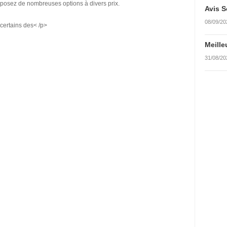
sposez de nombreuses options à divers prix.
Avis S
08/09/20
certains des< /p>
Meille
31/08/20