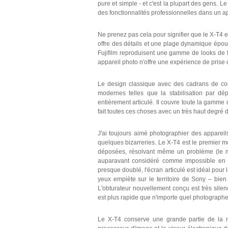
pure et simple - et c'est la plupart des gens. Le
des fonctionnalités professionnelles dans un app
Ne prenez pas cela pour signifier que le X-T4 e
offre des détails et une plage dynamique époust
Fujifilm reproduisent une gamme de looks de 
appareil photo n'offre une expérience de prise
Le design classique avec des cadrans de com
modernes telles que la stabilisation par d
entièrement articulé. Il couvre toute la gamme d
fait toutes ces choses avec un très haut degré
J'ai toujours aimé photographier des appareils
quelques bizarreries. Le X-T4 est le premier m
déposées, résolvant même un problème (le ma
auparavant considéré comme impossible en ra
presque doublé, l'écran articulé est idéal pour
yeux empiète sur le territoire de Sony – bien
L'obturateur nouvellement conçu est très sile
est plus rapide que n'importe quel photographe
Le X-T4 conserve une grande partie de la m