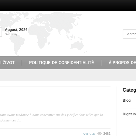
August
,
2026
8
Saturday
I ŽIVOT
POLITIQUE DE CONFIDENTIALITÉ
À PROPOS D
Categ
Blog
Digitaln
ous avons tendance à nous concentrer sur des spécifications telles que la
erformances d...
3461
ARTICLE