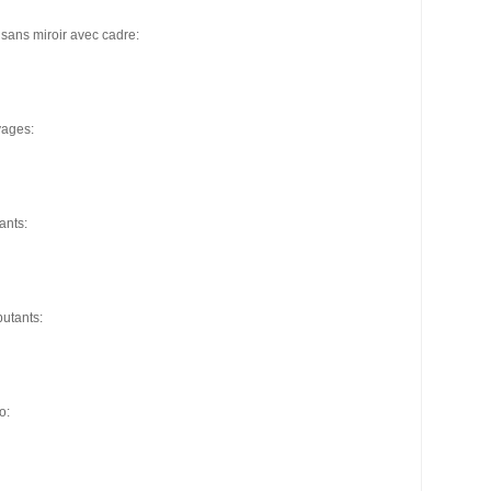
 sans miroir avec cadre:
yages:
ants:
butants:
o: