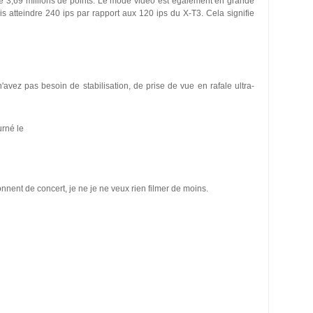
de 3,69 millions de points. Le mode vidéo est également en grande
s atteindre 240 ips par rapport aux 120 ips du X-T3. Cela signifie
'avez pas besoin de stabilisation, de prise de vue en rafale ultra-
urné le
nnent de concert, je ne je ne veux rien filmer de moins.