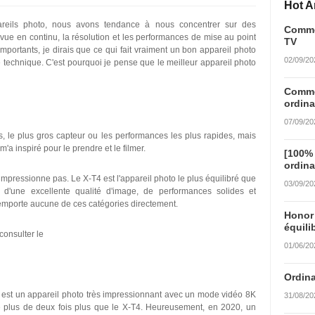
Hot Ar
areils photo, nous avons tendance à nous concentrer sur des
Commen
e vue en continu, la résolution et les performances de mise au point
TV
mportants, je dirais que ce qui fait vraiment un bon appareil photo
02/09/20
e technique. C'est pourquoi je pense que le meilleur appareil photo
Commen
ordina
07/09/20
, le plus gros capteur ou les performances les plus rapides, mais
m'a inspiré pour le prendre et le filmer.
[100%
ordina
impressionne pas. Le X-T4 est l'appareil photo le plus équilibré que
03/09/20
n d'une excellente qualité d'image, de performances solides et
 remporte aucune de ces catégories directement.
Honor
équili
consulter le
01/06/20
Ordina
5 est un appareil photo très impressionnant avec un mode vidéo 8K
31/08/20
te plus de deux fois plus que le X-T4. Heureusement, en 2020, un