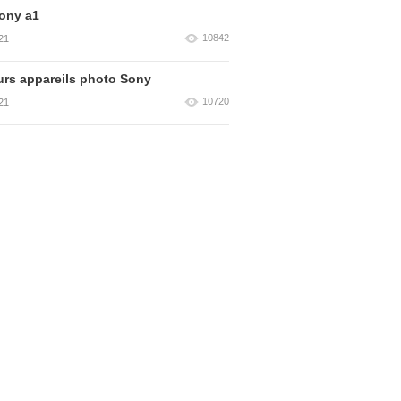
ony a1
10842
21
urs appareils photo Sony
10720
21