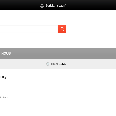
Serbian (Latin)
E NOUS
Time:
16:32
ory
i život