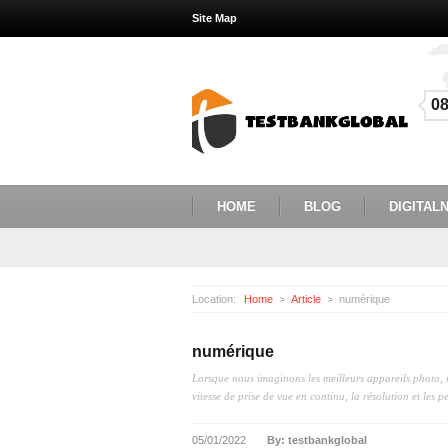
Site Map
0
HOME
BLOG
DIGITALN
Location:
Home
Article
numérique
numérique
Lorsque nous imaginons les meilleurs appareils photo, n
vitesse de prise de vue en continu, la résolution et les p
05/01/2022
By: testbankglobal