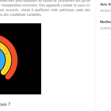
onnectées peut diminuer en raison de problèmes tels qu'un
Avis S
e transpiration excessive. Des appareils comme le
watch D2
rs avancés, visent à améliorer cette précision, mais des
08/09/20
ans des conditions variables.
Meille
31/08/20
pas ?