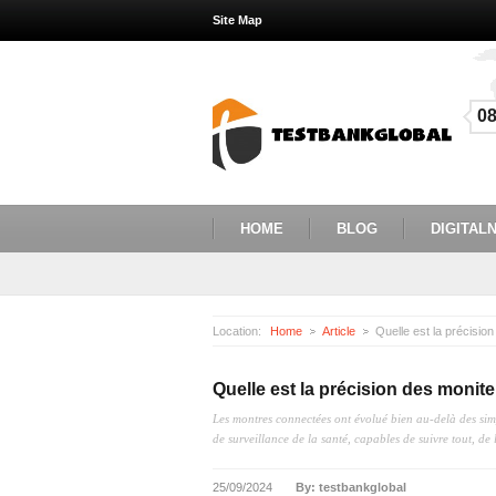
Site Map
0
HOME
BLOG
DIGITALN
Location:
Home
Article
Quelle est la précision des moni
Les montres connectées ont évolué bien au-delà des si
de surveillance de la santé, capables de suivre tout, de 
25/09/2024
By: testbankglobal