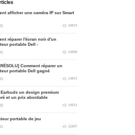
ticles
t afficher une caméra IP sur Smart
19674
21
t réparer l'écran noir d'un
teur portable Dell -
14898
21
 RÉSOLU] Comment réparer un
teur portable Dell gagné
14872
21
 Earbuds un design premium
bré et un prix abordable
14513
22
teur portable de jeu
12407
21