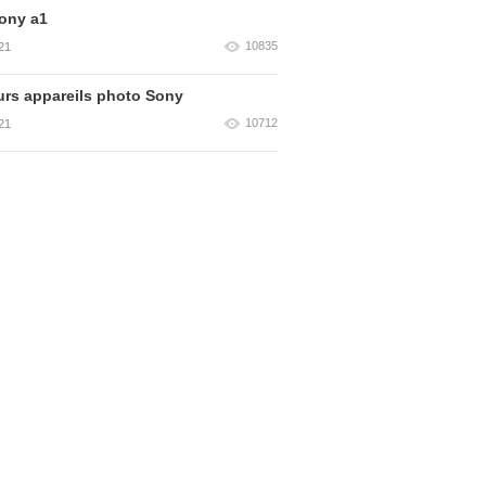
ony a1
10835
21
urs appareils photo Sony
10712
21