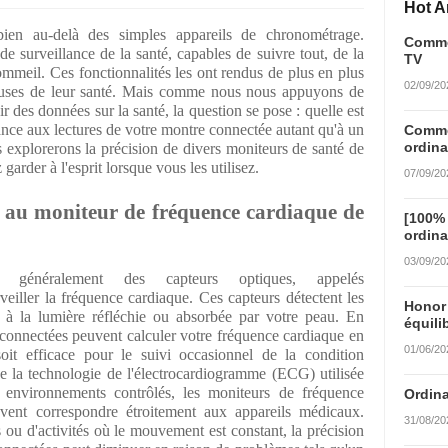
Hot Ar
ien au-delà des simples appareils de chronométrage.
Commen
e surveillance de la santé, capables de suivre tout, de la
TV
mmeil. Ces fonctionnalités les ont rendus de plus en plus
02/09/20
euses de leur santé. Mais comme nous nous appuyons de
r des données sur la santé, la question se pose : quelle est
ance aux lectures de votre montre connectée autant qu'à un
Commen
ordina
s explorerons la précision de divers moniteurs de santé de
arder à l'esprit lorsque vous les utilisez.
07/09/20
e au moniteur de fréquence cardiaque de
[100%
ordina
03/09/20
t généralement des capteurs optiques, appelés
iller la fréquence cardiaque. Ces capteurs détectent les
Honor
à la lumière réfléchie ou absorbée par votre peau. En
équili
connectées peuvent calculer votre fréquence cardiaque en
01/06/20
it efficace pour le suivi occasionnel de la condition
ue la technologie de l'électrocardiogramme (ECG) utilisée
environnements contrôlés, les moniteurs de fréquence
Ordina
vent correspondre étroitement aux appareils médicaux.
31/08/20
 ou d'activités où le mouvement est constant, la précision