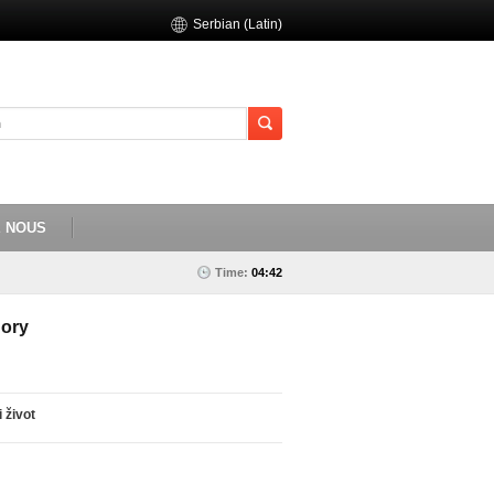
Serbian (Latin)
E NOUS
Time:
04:42
ory
i život