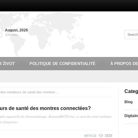
August
,
2026
8
Saturday
I ŽIVOT
POLITIQUE DE CONFIDENTIALITÉ
À PROPOS D
Categ
Quelle est la précision des moniteurs de santé des montres connectées?
Blog
teurs de santé des montres connectées?
Digitaln
mples appareils de chronométrage. Aujourd&#39;hui, ce sont des mini-systèmes
la fréquence...
3333
ARTICLE