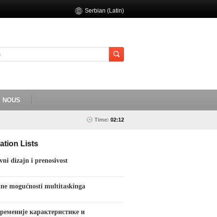
Serbian (Latin)
E NOUS
Time:
02:12
ation Lists
vni dizajn i prenosivost
ne mogućnosti multitaskinga
ременије карактеристике и