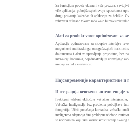
Sa funkcijom podele ekrana i više prozora, savitljiv
više aplikacija, poboljšavajući svoju sposobnost upr
drugi prikazuje kalendar ili aplikaciju za beleške. 
zahtevaju efikasne tokove rada kako bi maksimizirali ef
Alati za produktivnost optimizovani za savi
Aplikacije optimizovane za sklopive interfejse revo
mogućnosti multitaskinga, omogućavajući korisnicima 
dokumenata i alati za upravljanje projektima, bez na
interakciju korisnika, pojednostavljuju upravljanje za
uređaje za rad i kreativnost.
Најсавременије карактеристике и
Интеграција вештачке интелигенције з
Preklopni telefoni uključuju veštačku inteligenciju
Veštačka inteligencija bez problema poboljšava fun
fotografija. Učeći ponašanja korisnika, veštačka intel
inteligentna adaptacija čini preklopne telefone intuitiv
sa načinom na koji ljudi koriste svoje uređaje svakog