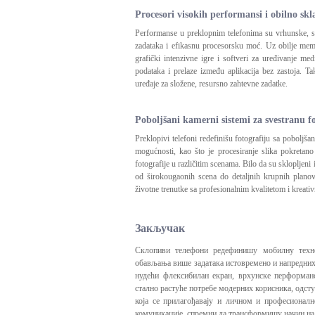
Procesori visokih performansi i obilno skl
Performanse u preklopnim telefonima su vrhunske, s
zadataka i efikasnu procesorsku moć. Uz obilje memo
grafički intenzivne igre i softveri za uređivanje me
podataka i prelaze između aplikacija bez zastoja. T
uređaje za složene, resursno zahtevne zadatke.
Poboljšani kamerni sistemi za svestranu f
Preklopivi telefoni redefinišu fotografiju sa poboljš
mogućnosti, kao što je procesiranje slika pokretan
fotografije u različitim scenama. Bilo da su sklopljeni i
od širokougaonih scena do detaljnih krupnih planova
životne trenutke sa profesionalnim kvalitetom i kreati
Закључак
Склопиви телефони редефинишу мобилну техно
обављања више задатака истовремено и напредни
нудећи флексибилан екран, врхунске перформан
стално растуће потребе модерних корисника, одст
која се прилагођавају и личном и професионал
комуникације, спремни да трансформишу начин на 