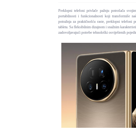
Preklopni telefoni privlače pažnju potrošača svoj
portabilnosti i funkcionalnosti koji transformiše 
potražnja za praktičnošću raste, preklopni telefoni p
tableta. Sa fleksibilnim dizajnom i snažnim karakteris
zadovoljavajući potrebe tehnološki osviještenih pojedi