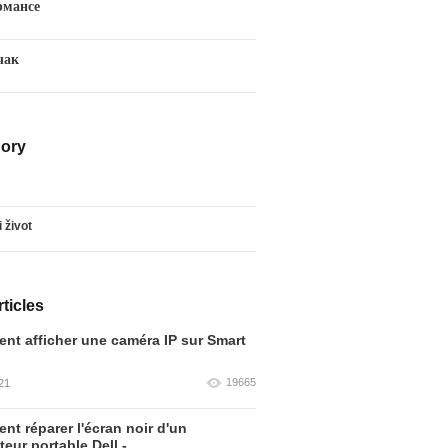
рмансе
чак
ory
i život
ticles
t afficher une caméra IP sur Smart
19665
21
t réparer l'écran noir d'un
teur portable Dell -