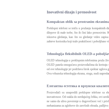
Inovativni dizajn i prenosivost
Kompaktan oblik sa prostranim ekranim
Preklopni telefoni se ističu u pružanju kompaktnih d
džepove ili male torbe, što ih čini lako prenosivim. 
iskustva gledanja, kao što su gledanje video zapisa 
zahteve korisnika koji traže praktičnost i poboljšano
Tehnologija fleksibilnih OLED-a poboljšav
OLED tehnologija u preklopnim telefonima pruža žive 
OLED panela omogućava proizvođačima da kreiraju savit
od ove tehnologije jer podržava širok spektar uglova g
Ova vrhunska tehnologija ekrana, stoga, nudi napredan i
Елегантна естетика и врхунски квалите
Proizvođači su unapredili preklopne telefone sa el
inovativnost. Od stakla do nerđajućeg čelika, ovi uređ
ne samo da uliva poverenje u dugovečnost već i privl
mehanizama za zglobove do završnih obrada, pažljivo j