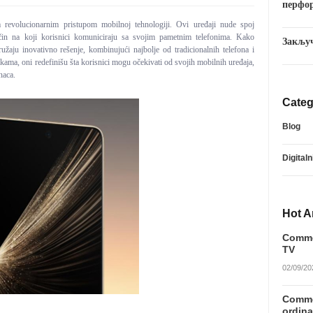
перфо
im revolucionarnim pristupom mobilnoj tehnologiji. Ovi uređaji nude spoj
način na koji korisnici komuniciraju sa svojim pametnim telefonima. Kako
Закљу
ružaju inovativno rešenje, kombinujući najbolje od tradicionalnih telefona i
tikama, oni redefinišu šta korisnici mogu očekivati od svojih mobilnih uređaja,
naca.
Categ
Blog
Digitaln
Hot Ar
Commen
TV
02/09/20
Commen
ordina