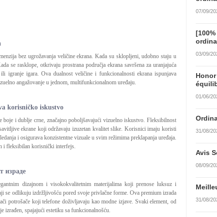
07/09/20
[100%
ordina
a
03/09/20
imenzija bez ugrožavanja veličine ekrana. Kada su sklopljeni, udobno staju u
Kada se rasklope, otkrivaju prostrana područja ekrana savršena za uranjajuća
ili igranje igara. Ova dualnost veličine i funkcionalnosti ekrana ispunjava
Honor
 vizuelno angažovanje u jednom, multifunkcionalnom uređaju.
équili
01/06/20
a korisničko iskustvo
Ordina
boje i dublje crne, značajno poboljšavajući vizuelno iskustvo. Fleksibilnost
ljive ekrane koji održavaju izuzetan kvalitet slike. Korisnici imaju koristi
31/08/20
ledanja i osigurava konzistentne vizuale u svim režimima preklapanja uređaja.
 fleksibilan korisnički interfejs.
Avis S
08/09/20
т израде
egantnim dizajnom i visokokvalitetnim materijalima koji prenose luksuz i
Meille
aji se odlikuju izdržljivošću pored svoje privlačne forme. Ova premium izrada
31/08/20
ači potrošače koji telefone doživljavaju kao modne izjave. Svaki element, od
e izrađen, spajajući estetiku sa funkcionalnošću.