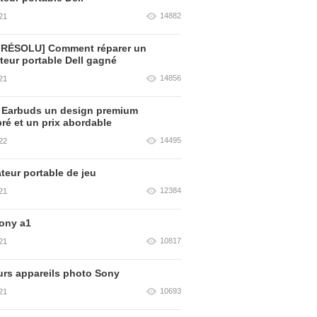
14882
21
 RÉSOLU] Comment réparer un
teur portable Dell gagné
14856
21
 Earbuds un design premium
bré et un prix abordable
14495
22
teur portable de jeu
12384
21
ony a1
10817
21
urs appareils photo Sony
10693
21