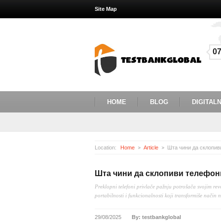
Site Map
0
HOME
BLOG
DIGITALN
Location:
Home
Article
Шта чини да склопив
Шта чини да склопиви телефони
Preklopni telefoni privlače pažnju potrošača svojim re
portabilnosti i funkcionalnosti koji transformiše način n
29/08/2025
By: testbankglobal