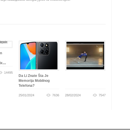
un
ix
14495
Da Li Znate Šta Je
Memorija Mobilnog
Telefona?
25/01/2024
7636
28/02/2024
7547