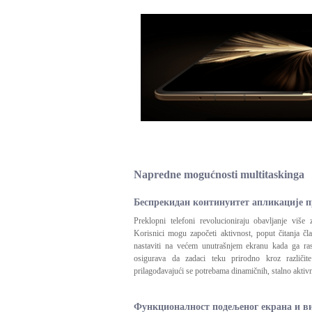
Napredne mogućnosti multitaskinga
Беспрекидан континуитет апликације п
Preklopni telefoni revolucioniraju obavljanje više
Korisnici mogu započeti aktivnost, poput čitanja č
nastaviti na većem unutrašnjem ekranu kada ga ras
osigurava da zadaci teku prirodno kroz različite
prilagođavajući se potrebama dinamičnih, stalno aktivn
Функционалност подељеног екрана и в