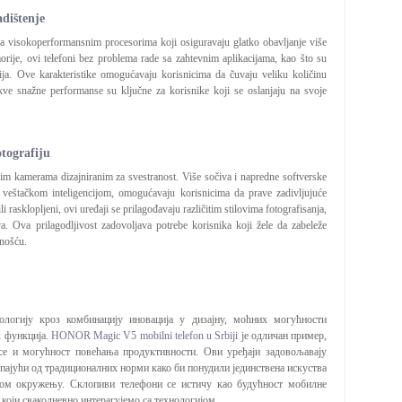
adištenje
a visokoperformansnim procesorima koji osiguravaju glatko obavljanje više
rije, ovi telefoni bez problema rade sa zahtevnim aplikacijama, kao što su
dija. Ove karakteristike omogućavaju korisnicima da čuvaju veliku količinu
akve snažne performanse su ključne za korisnike koji se oslanjaju na svoje
otografiju
anim kamerama dizajniranim za svestranost. Više sočiva i napredne softverske
o veštačkom inteligencijom, omogućavaju korisnicima da prave zadivljujuće
li rasklopljeni, ovi uređaji se prilagođavaju različitim stilovima fotografisanja,
. Ova prilagodljivost zadovoljava potrebe korisnika koji žele da zabeleže
vnošću.
логију кроз комбинацију иновација у дизајну, моћних могућности
х функција.
HONOR Magic V5 mobilni telefon u Srbiji
је одличан пример,
се и могућност повећања продуктивности. Ови уређаји задовољавају
упајући од традиционалних норми како би понудили јединствена искуства
ном окружењу. Склопиви телефони се истичу као будућност мобилне
који свакодневно интерагујемо са технологијом.