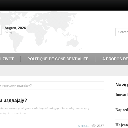
August
,
2026
7
Friday
I ŽIVOT
POLITIQUE DE CONFIDENTIALITÉ
À PROPOS D
Navig
и телефони издвајају?
Inovati
 издвајају?
volucionarnim pristupom mobilnoj tehnologiji. Ovi uređaji nude spoj
Napred
a koji korisnici komu...
Најсав
2137
ARTICLE