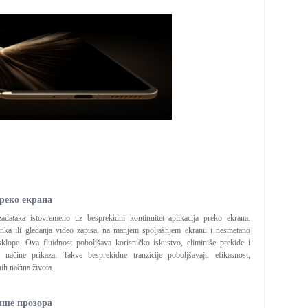
реко екрана
 zadataka istovremeno uz besprekidni kontinuitet aplikacija preko ekrana.
lanka ili gledanja video zapisa, na manjem spoljašnjem ekranu i nesmetano
klope. Ova fluidnost poboljšava korisničko iskustvo, eliminiše prekide i
 načine prikaza. Takve besprekidne tranzicije poboljšavaju efikasnost,
ih načina života.
ише прозора