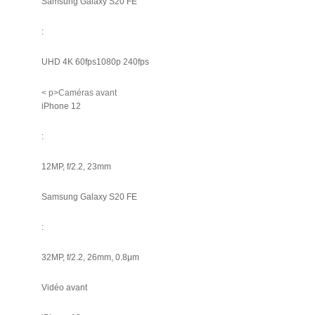
Samsung Galaxy S20 FE
:
UHD 4K 60fps1080p 240fps
< p>Caméras avant
iPhone 12
:
12MP, f/2.2, 23mm
Samsung Galaxy S20 FE
:
32MP, f/2.2, 26mm, 0.8μm
Vidéo avant