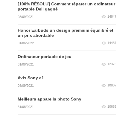
[100% RÉSOLU] Comment réparer un ordinateur
portable Dell gagné
14847
03/09/2021
Honor Earbuds un design premium équilibré et
un prix abordable
14487
01/06/2022
Ordinateur portable de jeu
12373
31/08/2021
Avis Sony a1
10807
08/09/2021
Meilleurs appareils photo Sony
10683
31/08/2021