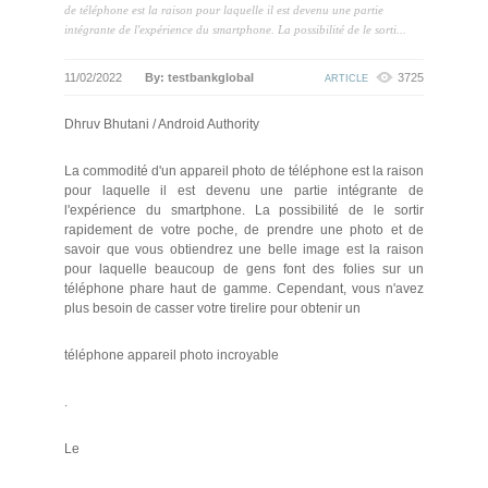
de téléphone est la raison pour laquelle il est devenu une partie
intégrante de l'expérience du smartphone. La possibilité de le sorti...
11/02/2022
By: testbankglobal
3725
ARTICLE
Dhruv Bhutani / Android Authority
La commodité d'un appareil photo de téléphone est la raison
pour laquelle il est devenu une partie intégrante de
l'expérience du smartphone. La possibilité de le sortir
rapidement de votre poche, de prendre une photo et de
savoir que vous obtiendrez une belle image est la raison
pour laquelle beaucoup de gens font des folies sur un
téléphone phare haut de gamme. Cependant, vous n'avez
plus besoin de casser votre tirelire pour obtenir un
téléphone appareil photo incroyable
.
Le