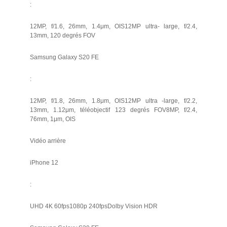
:
12MP, f/1.6, 26mm, 1.4μm, OIS12MP ultra- large, f/2.4,
13mm, 120 degrés FOV
Samsung Galaxy S20 FE
:
12MP, f/1.8, 26mm, 1.8μm, OIS12MP ultra -large, f/2.2,
13mm, 1.12μm, téléobjectif 123 degrés FOV8MP, f/2.4,
76mm, 1μm, OIS
Vidéo arrière
iPhone 12
:
UHD 4K 60fps1080p 240fpsDolby Vision HDR