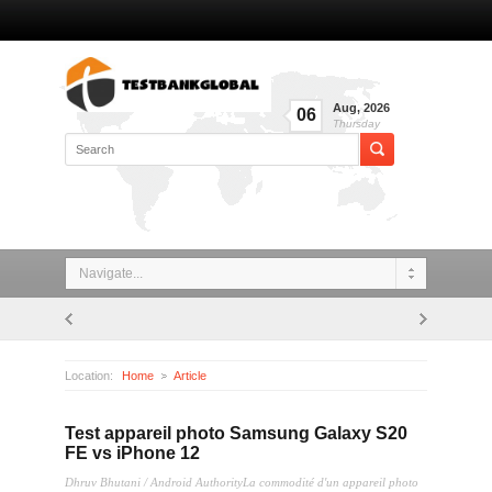
Aug
,
2026
06
Thursday
Navigate...
Location:
Home
Article
Test appareil photo Samsung Galaxy S20 FE vs iPhone 12
Test appareil photo Samsung Galaxy S20
FE vs iPhone 12
Dhruv Bhutani / Android AuthorityLa commodité d'un appareil photo