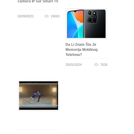
caméra IP sur Smart TV
02/09/2021
19663
Da Li Znate Šta Je
Memorija Mobilnog
Telefona?
25/01/2024
7628