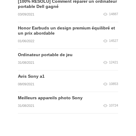
[100% RÉSOLU] Comment réparer un ordinateur
portable Dell gagné
14887
03/09/2021
Honor Earbuds un design premium équilibré et
un prix abordable
14527
01/06/2022
Ordinateur portable de jeu
12421
31/08/2021
Avis Sony a1
10853
08/09/2021
Meilleurs appareils photo Sony
10724
31/08/2021