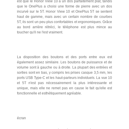
est que le Honor View 10 a un dos parfaitement plat, tandis
que le OnePlus a choisi une forme de pierre avec un dos
incurvé sur le 5T. Honor View 10 et OnePlus 5T se sentent
haut de gamme, mais avec un certain nombre de courbes
5T, ils sont un peu plus confortables et ergonomiques. Grâce
au bord arrière rétréci, le téléphone est plus mince au
toucher qu'il ne l'est vraiment.
La disposition des boutons et des ports entre eux est
également assez similaire. Les boutons de puissance et de
volume sont à gauche ou à droite. La plupart des entrées et
sorties sont en bas, y compris les prises casque 3,5 mm, les
ports USB Type-C et les haut-parleurs individuels. La vue 10
et 5T n'est pas nécessairement la plus intéressante et
unique, mais elle ne remet pas en cause le fait qu'elle est
fonctionnelle et esthétiquement agréable.
écran