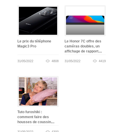
Le prix du téléphone
Le Honor 7C offre des
Magic3 Pro
caméras doubles, un
affichage de rapport
d'aspect de
31/05/2022
4808
reconnaissance faciale
31/05/2022
4419
sur un budget
Tuto furoshiki :
comment faire des
housses de coussin
sans couture
31/05/2022
4300