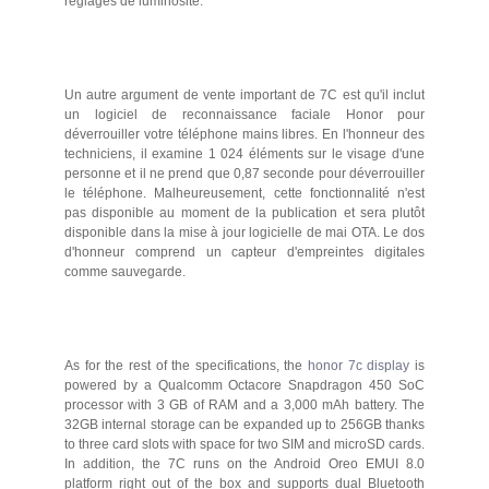
réglages de luminosité.
Un autre argument de vente important de 7C est qu'il inclut
un logiciel de reconnaissance faciale Honor pour
déverrouiller votre téléphone mains libres. En l'honneur des
techniciens, il examine 1 024 éléments sur le visage d'une
personne et il ne prend que 0,87 seconde pour déverrouiller
le téléphone. Malheureusement, cette fonctionnalité n'est
pas disponible au moment de la publication et sera plutôt
disponible dans la mise à jour logicielle de mai OTA. Le dos
d'honneur comprend un capteur d'empreintes digitales
comme sauvegarde.
As for the rest of the specifications, the
honor 7c display
is
powered by a Qualcomm Octacore Snapdragon 450 SoC
processor with 3 GB of RAM and a 3,000 mAh battery. The
32GB internal storage can be expanded up to 256GB thanks
to three card slots with space for two SIM and microSD cards.
In addition, the 7C runs on the Android Oreo EMUI 8.0
platform right out of the box and supports dual Bluetooth