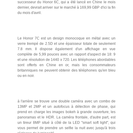
successeur du Honor 6C, qui a été lancé en Chine le mois
dernier, devrait arriver sur le marché à 169,99 GBP d'ici la fin
du mois d'avril.
Le Honor 7C est un design monocoque en métal avec un
verre trempé de 2.5D et une épaisseur totale de seulement
7.8 mm. Il dispose également d'un affichage en vue
complète de 5,99 pouces avec un rapport d'aspect de 18: 9
et une résolution de 1440 x 720. Les téléphones abordables
sont offerts en Chine en or, mais les consommateurs
britanniques ne peuvent obtenir des téléphones qu'en bleu
ou en noir.
à l'arrière se trouve une double caméra avec un combo de
13MP et 2MP et un autofocus à détection de phase, qui
prend en charge les images bokeh à grande ouverture, les
panoramas et le HDR. La caméra frontale, d'autre part, est
un tireur 8MP situé à côté de la LED "smart soft light", qui
vous permet de prendre un selfie la nuit avec jusqu'à trois