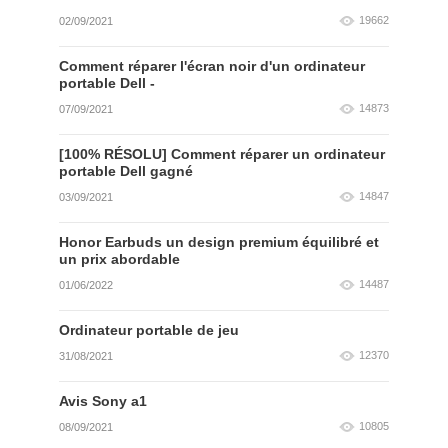
19662
02/09/2021
Comment réparer l'écran noir d'un ordinateur
portable Dell -
14873
07/09/2021
[100% RÉSOLU] Comment réparer un ordinateur
portable Dell gagné
14847
03/09/2021
Honor Earbuds un design premium équilibré et
un prix abordable
14487
01/06/2022
Ordinateur portable de jeu
12370
31/08/2021
Avis Sony a1
10805
08/09/2021