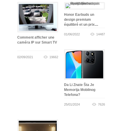
Honor Earbuds un
design premium
équilibré et un prix
abordable
01/06/2022
14487
Comment afficher une
caméra IP sur Smart TV
02/09/2021
19662
Da Li Znate Šta Je
Memorija Mobilnog
Telefona?
25/01/2024
7626