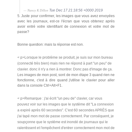
Tue Dec 17 21:18:56 +0000 2019
— Nancy K Dillon
5. Juste pour confirmer, les images que vous avez envoyées
avec les journaux, est-ce l'écran que vous obtenez après
avoir entré votre identifiant de connexion et votre mot de
passe?
Bonne question: mais la réponse est non.
< p>Lorsque le problème se produit, je suis sur mon bureau
(connecté très bien) mais rien ne répond à part "un peu" de
clavier. donc il n'y a rien à montrer. Donc pas d'image de ça.
Les images de mon post, sont de mon étape 3 quand rien ne
fonctionne, c'est à dire quand j'utilise le clavier pour aller
dans la console Ctrl+Alt+F1.
< p>Remarque : j'ai écrit "un peu de" clavier, car vous
pouvez voir sur les images que le système dit "La connexion
a expiré après 60 secondes". C'est 60 secondes APRÈS que
j'ai tapé mon mot de passe correctement. Par conséquent, je
soupçonne que le système est inondé de journaux qui le
ralentissent et l'empêchent d'entrer correctement mon mot de