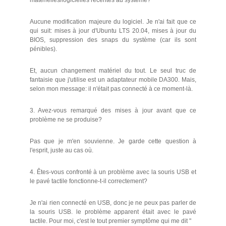
matérielles/logicielles récentes au système?
Aucune modification majeure du logiciel. Je n'ai fait que ce
qui suit: mises à jour d'Ubuntu LTS 20.04, mises à jour du
BIOS, suppression des snaps du système (car ils sont
pénibles).
Et, aucun changement matériel du tout. Le seul truc de
fantaisie que j'utilise est un adaptateur mobile DA300. Mais,
selon mon message: il n'était pas connecté à ce moment-là.
3. Avez-vous remarqué des mises à jour avant que ce
problème ne se produise?
Pas que je m'en souvienne. Je garde cette question à
l'esprit, juste au cas où.
4. Êtes-vous confronté à un problème avec la souris USB et
le pavé tactile fonctionne-t-il correctement?
Je n'ai rien connecté en USB, donc je ne peux pas parler de
la souris USB. le problème apparent était avec le pavé
tactile. Pour moi, c'est le tout premier symptôme qui me dit "