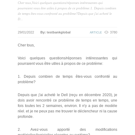
Cher tous,Voici quelques questions/réponses intéressantes qui
pourraient vous être utiles à propos de ce problème:1. Depuis combien
de temps êtes-vous confronté au problème?Depuis que j'ai acheté le
D...
29/01/2022
By: testbankglobal
3780
ARTICLE
Cher tous,
Voici quelques questions/réponses intéressantes qui
pourraient vous être utiles à propos de ce problème:
1. Depuis combien de temps êtes-vous confronté au
problème?
Depuis que j'ai acheté le Dell (reçu en décembre 2020), je
dois avoir rencontré ce problème de temps en temps, une
fois toutes les 2 semaines, environ. Il n'y a pas de modèle
réel. et je ne peux pas me trouver le déclencheur ni la cause
profonde.
2. Avez-vous apporté des modifications