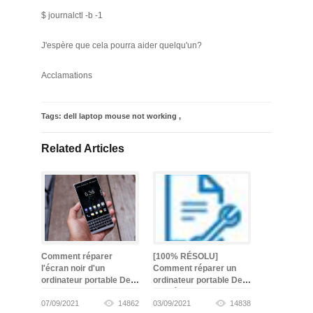
$ journalctl -b -1
J'espère que cela pourra aider quelqu'un?
Acclamations
Tags:
dell laptop mouse not working
,
Related Articles
Comment réparer
[100% RÉSOLU]
l'écran noir d'un
Comment réparer un
ordinateur portable Dell
ordinateur portable Dell
-
gagné
07/09/2021
14862
03/09/2021
14838