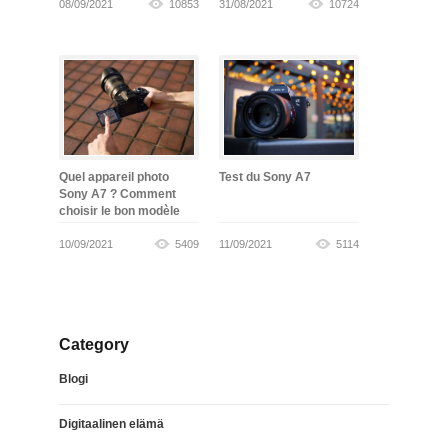
08/09/2021
10853
31/08/2021
10724
Quel appareil photo
Test du Sony A7
Sony A7 ? Comment
choisir le bon modèle
10/09/2021
5409
11/09/2021
5114
Category
Blogi
Digitaalinen elämä