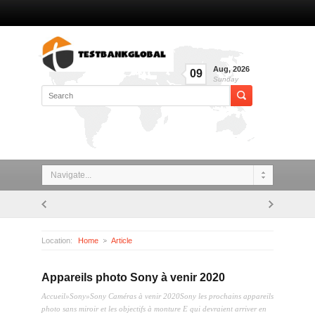
Aug
,
2026
09
Sunday
Navigate...
Location:
Home
Article
Appareils photo Sony à venir 2020
Appareils photo Sony à venir 2020
Accueil»Sony»Sony Caméras à venir 2020Sony les prochains appareils
photo sans miroir et les objectifs à monture E qui devraient arriver en