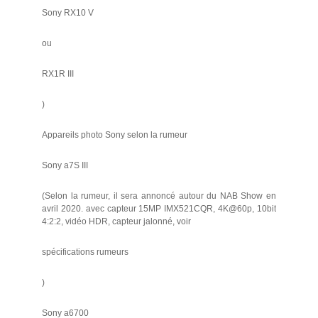
Sony RX10 V
ou
RX1R III
)
Appareils photo Sony selon la rumeur
Sony a7S III
(Selon la rumeur, il sera annoncé autour du NAB Show en
avril 2020. avec capteur 15MP IMX521CQR, 4K@60p, 10bit
4:2:2, vidéo HDR, capteur jalonné, voir
spécifications rumeurs
)
Sony a6700