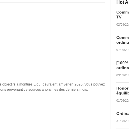
Hot Ar
Commen
TV
02/09/20
Commen
ordina
07/09/20
[100%
ordina
03/09/20
es objectifs à monture E qui devraient arriver en 2020. Vous pouvez
Honor
mations provenant de sources anonymes des derniers mois.
équili
01/06/20
Ordina
31/08/20