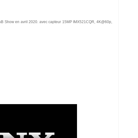
u NAB Show en avril 2020. avec capteur 15MP IMX521CQR, 4K@60p,