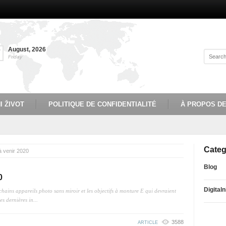
August
,
2026
7
Friday
I ŽIVOT
POLITIQUE DE CONFIDENTIALITÉ
À PROPOS D
Categ
à venir 2020
Blog
0
Digitaln
ins appareils photo sans miroir et les objectifs à monture E qui devraient
s dernières in...
3588
ARTICLE