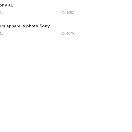
ony a1
10824
21
urs appareils photo Sony
10703
21