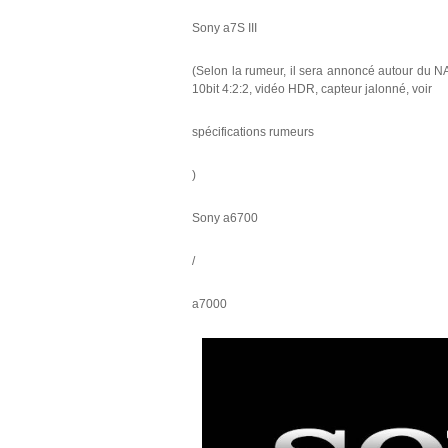
Sony a7S III
(Selon la rumeur, il sera annoncé autour d
10bit 4:2:2, vidéo HDR, capteur jalonné, voir
spécifications rumeurs
)
Sony a6700
/
a7000