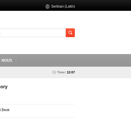
Serbian (Latin)
E NOUS
Time:
12:07
ory
i život