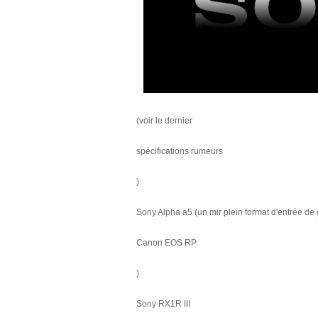
(voir le dernier
spécifications rumeurs
)
Sony Alpha a5 (un mir plein format d'entrée de 
Canon EOS RP
)
Sony RX1R III