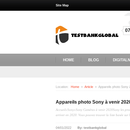
Site Map
0
HOME
BLOG
DIGITALN
Location:
Home
Article
Appareils photo Sony 
Appareils photo Sony à venir 202
Accueil»Sony»Sony Caméras à venir 2020Sony les procha
arriver en 2020. Vous pouvez trouver la liste basée sur le
04/01/2022
By: testbankglobal