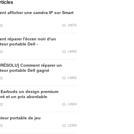
ticles
t afficher une caméra IP sur Smart
19670
21
t réparer l'écran noir d'un
teur portable Dell -
14890
21
 RÉSOLU] Comment réparer un
teur portable Dell gagné
14865
21
 Earbuds un design premium
bré et un prix abordable
14504
22
teur portable de jeu
12393
21