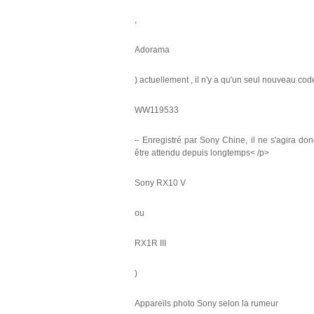
,
Adorama
) actuellement , il n'y a qu'un seul nouveau co
WW119533
– Enregistré par Sony Chine, il ne s'agira do
être attendu depuis longtemps< /p>
Sony RX10 V
ou
RX1R III
)
Appareils photo Sony selon la rumeur