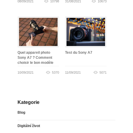
08/09/2021
10798
31/08/2021
10673
Quel appareil photo
Test du Sony A7
Sony A7 ? Comment
choisir le bon modèle
10/09/2021
5370
11/09/2021
5071
Kategorie
Blog
Digitální život