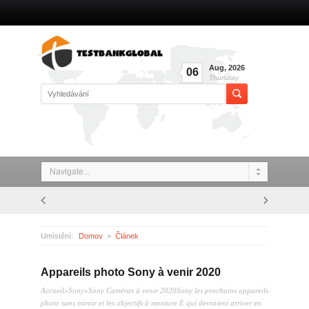
Aug
,
2026
06
Thursday
Navigate...
Umístění:
Domov
Článek
Appareils photo Sony à venir 2020
Appareils photo Sony à venir 2020
Accueil»Sony»Sony Caméras à venir 2020Sony les prochains appareils
photo sans miroir et les objectifs à monture E qui devraient arriver en