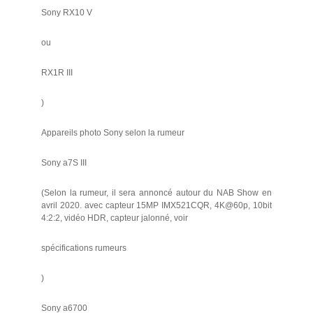
Sony RX10 V
ou
RX1R III
)
Appareils photo Sony selon la rumeur
Sony a7S III
(Selon la rumeur, il sera annoncé autour du NAB Show en
avril 2020. avec capteur 15MP IMX521CQR, 4K@60p, 10bit
4:2:2, vidéo HDR, capteur jalonné, voir
spécifications rumeurs
)
Sony a6700