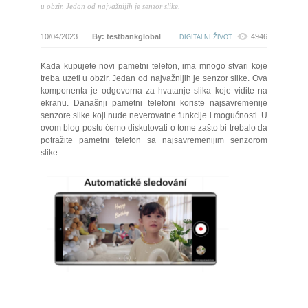
u obzir. Jedan od najvažnijih je senzor slike.
10/04/2023
By: testbankglobal
4946
DIGITALNI ŽIVOT
Kada kupujete novi pametni telefon, ima mnogo stvari koje
treba uzeti u obzir. Jedan od najvažnijih je senzor slike. Ova
komponenta je odgovorna za hvatanje slika koje vidite na
ekranu. Današnji pametni telefoni koriste najsavremenije
senzore slike koji nude neverovatne funkcije i mogućnosti. U
ovom blog postu ćemo diskutovati o tome zašto bi trebalo da
potražite pametni telefon sa najsavremenijim senzorom
slike.