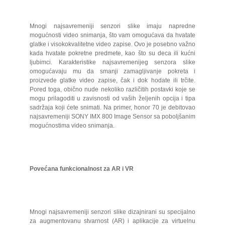
Mnogi najsavremeniji senzori slike imaju napredne
mogućnosti video snimanja, što vam omogućava da hvatate
glatke i visokokvalitetne video zapise. Ovo je posebno važno
kada hvatate pokretne predmete, kao što su deca ili kućni
ljubimci. Karakteristike najsavremenijeg senzora slike
omogućavaju mu da smanji zamagljivanje pokreta i
proizvede glatke video zapise, čak i dok hodate ili trčite.
Pored toga, obično nude nekoliko različitih postavki koje se
mogu prilagoditi u zavisnosti od vaših željenih opcija i tipa
sadržaja koji ćete snimati. Na primer, honor 70 je debitovao
najsavremeniji SONY IMX 800 Image Sensor sa poboljšanim
mogućnostima video snimanja.
Povećana funkcionalnost za AR i VR
Mnogi najsavremeniji senzori slike dizajnirani su specijalno
za augmentovanu stvarnost (AR) i aplikacije za virtuelnu