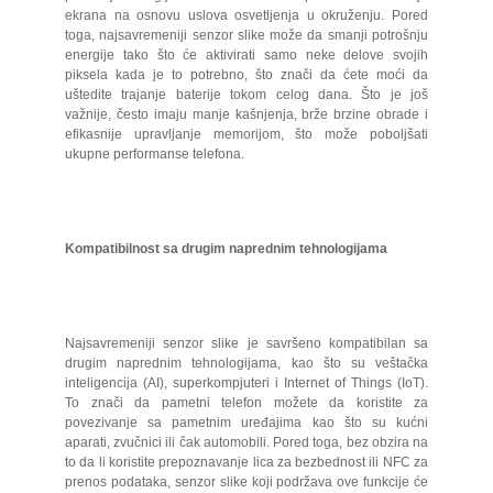
ekrana na osnovu uslova osvetljenja u okruženju. Pored
toga, najsavremeniji senzor slike može da smanji potrošnju
energije tako što će aktivirati samo neke delove svojih
piksela kada je to potrebno, što znači da ćete moći da
uštedite trajanje baterije tokom celog dana. Što je još
važnije, često imaju manje kašnjenja, brže brzine obrade i
efikasnije upravljanje memorijom, što može poboljšati
ukupne performanse telefona.
Kompatibilnost sa drugim naprednim tehnologijama
Najsavremeniji senzor slike je savršeno kompatibilan sa
drugim naprednim tehnologijama, kao što su veštačka
inteligencija (AI), superkompjuteri i Internet of Things (IoT).
To znači da pametni telefon možete da koristite za
povezivanje sa pametnim uređajima kao što su kućni
aparati, zvučnici ili čak automobili. Pored toga, bez obzira na
to da li koristite prepoznavanje lica za bezbednost ili NFC za
prenos podataka, senzor slike koji podržava ove funkcije će