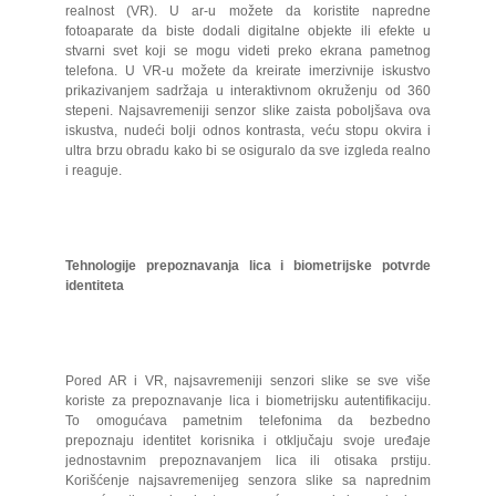
realnost (VR). U ar-u možete da koristite napredne
fotoaparate da biste dodali digitalne objekte ili efekte u
stvarni svet koji se mogu videti preko ekrana pametnog
telefona. U VR-u možete da kreirate imerzivnije iskustvo
prikazivanjem sadržaja u interaktivnom okruženju od 360
stepeni. Najsavremeniji senzor slike zaista poboljšava ova
iskustva, nudeći bolji odnos kontrasta, veću stopu okvira i
ultra brzu obradu kako bi se osiguralo da sve izgleda realno
i reaguje.
Tehnologije prepoznavanja lica i biometrijske potvrde
identiteta
Pored AR i VR, najsavremeniji senzori slike se sve više
koriste za prepoznavanje lica i biometrijsku autentifikaciju.
To omogućava pametnim telefonima da bezbedno
prepoznaju identitet korisnika i otključaju svoje uređaje
jednostavnim prepoznavanjem lica ili otisaka prstiju.
Korišćenje najsavremenijeg senzora slike sa naprednim