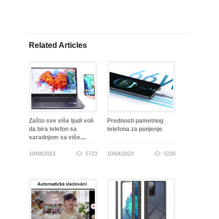
Related Articles
Zašto sve više ljudi voli
Prednosti pametnog
da bira telefon sa
telefona za punjenje
saradnjom sa više
ekrana
10/04/2023
5723
10/04/2023
5220