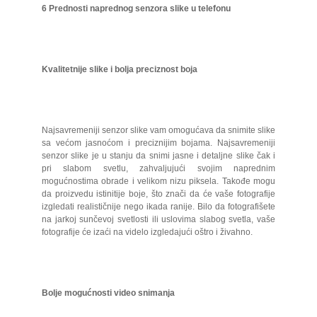
6 Prednosti naprednog senzora slike u telefonu
Kvalitetnije slike i bolja preciznost boja
Najsavremeniji senzor slike vam omogućava da snimite slike
sa većom jasnoćom i preciznijim bojama. Najsavremeniji
senzor slike je u stanju da snimi jasne i detaljne slike čak i
pri slabom svetlu, zahvaljujući svojim naprednim
mogućnostima obrade i velikom nizu piksela. Takođe mogu
da proizvedu istinitije boje, što znači da će vaše fotografije
izgledati realističnije nego ikada ranije. Bilo da fotografišete
na jarkoj sunčevoj svetlosti ili uslovima slabog svetla, vaše
fotografije će izaći na videlo izgledajući oštro i živahno.
Bolje mogućnosti video snimanja