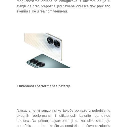
mogućnostima obrade to omogućava s obzirom da je u
stanju da brzo prepozna jedinstvene obrasce dok precizno
skenira slike u realnom vremenu.
Efikasnost i performanse baterije
Najsavremeniji senzori slike takođe pomažu u poboljšanju
ukupnih performansi i efikasnosti baterije pametnog
telefona. Na primer, najsavremeniji senzor slike smanjuje
potrošnju energije tako što automatski podešava rezoluciju