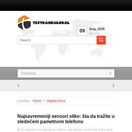
Aug
,
2026
09
Sunday
Navigate...
Location:
Home
Digitalni život
Najsavremeniji senzori slike: šta da tražite u sledećem pametnom telefonu
Najsavremeniji senzori slike: šta da tražite u
sledećem pametnom telefonu
Kada kupujete novi pametni telefon, ima mnogo stvari koje treba uzeti