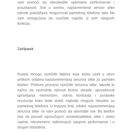
vam pomoći da obezbedite optimalne performanse i
pouzdanost. Sve u svemu, najsavremeniji senzor slike
istinski poboljšava mogućnosti pametnog telefona tako što
vam omogućava da izvučete najviše iz svih njegovih
funkcija.
Zakljuиak
Postoji mnogo različitih faktora koje treba uzeti u obzir
prilikom odabira najsavremenijeg senzora slike za pametni
telefon. Prilikom procene različitih senzora slike, takođe je
važno da razmotrite njihove brzine obrade, sposobnosti
upravljanja memorijom, odnos kontrasta i postavke
rezolucije kako biste dobili najbolje moguće iskustvo sa
pametnog telefona. U krajnjoj liniji, odabir najsavremenijeg
senzora slike će vam pomoći da iskoristite sve što telefon
ima da ponudi isporučujući visokokvalitetne slike i video
zapise, istovremeno optimizujući njegove performanse i u
drugim oblastima.