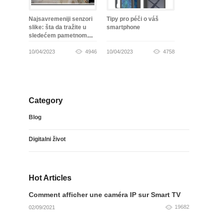
Najsavremeniji senzori
Tipy pro péči o váš
slike: šta da tražite u
smartphone
sledećem pametnom
telefonu
10/04/2023
4946
10/04/2023
4758
Category
Blog
Digitalni život
Hot Articles
Comment afficher une caméra IP sur Smart TV
19682
02/09/2021