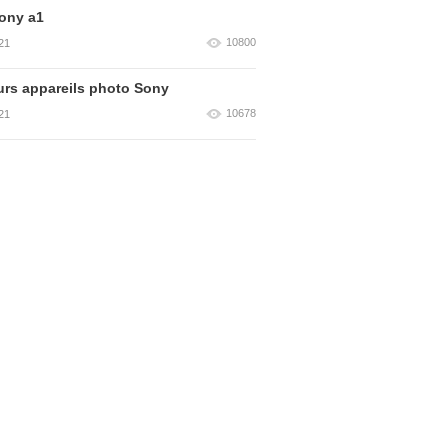
ony a1
10800
21
urs appareils photo Sony
10678
21