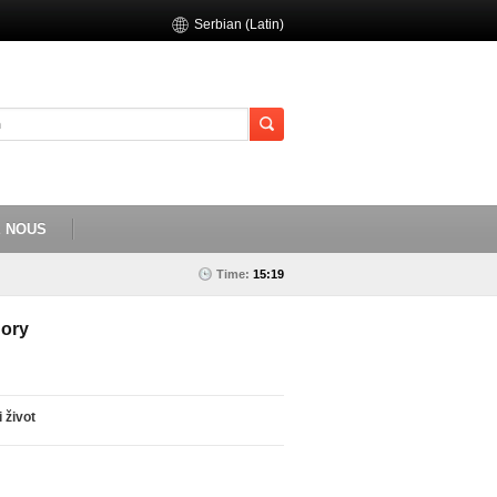
Serbian (Latin)
E NOUS
Time:
15:19
ory
i život