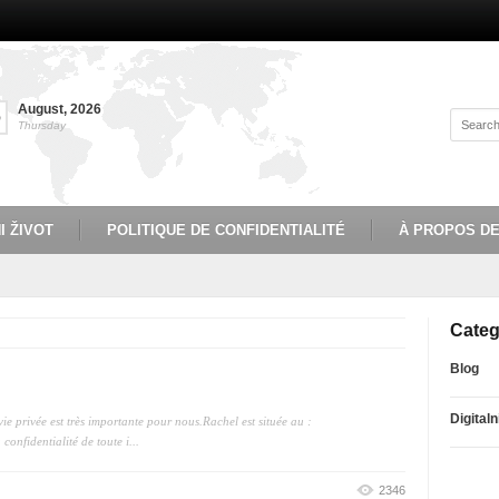
August
,
2026
6
Thursday
I ŽIVOT
POLITIQUE DE CONFIDENTIALITÉ
À PROPOS D
Categ
Blog
Digitaln
ie privée est très importante pour nous.Rachel est située au :
onfidentialité de toute i...
2346