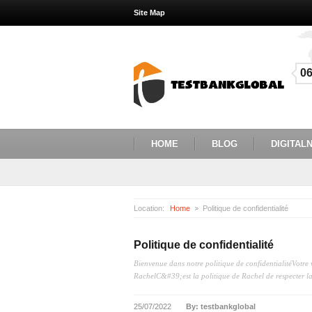
Site Map
0
HOME
BLOG
DIGITALN
Location:
Home
Politique de confidentialité
Politique de confidentialité
Bienvenue dans notre politique de confidentialitéVotre v
RachelC&#39;est la politique de Rachel de respecter la c
25/07/2022
By: testbankglobal