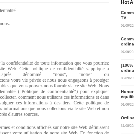
Hot Ar
entialité
Commen
TV
 nous.
02/09/20
Commen
ordina
07/09/20
r la confidentialité de toute information que vous pourriez
[100%
e site Web. Cette politique de confidentialité s'applique à
ordina
rg/ (ci-après dénommé "nous", "notre" ou
03/09/20
tons votre vie privée et nous nous engageons à protéger
iables que vous pouvez nous fournir via ce site Web. Nous
ntialité ("Politique de confidentialité") pour expliquer
Honor
équili
 collecter, comment nous utilisons ces informations et dans
ulguer ces informations à des tiers. Cette politique de
01/06/20
x informations que nous collectons via le site Web et non
rès d'autres sources.
Ordina
31/08/20
termes et conditions affichés sur notre site Web définissent
gissent votre utilisation de notre site Web. En fonction de