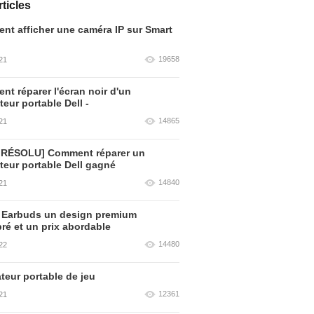
ticles
t afficher une caméra IP sur Smart
19658
21
t réparer l'écran noir d'un
teur portable Dell -
14865
21
 RÉSOLU] Comment réparer un
teur portable Dell gagné
14840
21
 Earbuds un design premium
bré et un prix abordable
14480
22
teur portable de jeu
12361
21