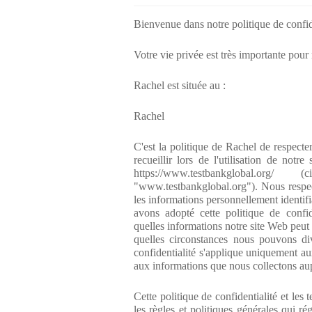
Bienvenue dans notre politique de confid
Votre vie privée est très importante pour
Rachel est située au :
Rachel
C'est la politique de Rachel de respecte
recueillir lors de l'utilisation de notr
https://www.testbankglobal.o
"www.testbankglobal.org"). Nous respec
les informations personnellement identif
avons adopté cette politique de confide
quelles informations notre site Web peut
quelles circonstances nous pouvons div
confidentialité s'applique uniquement au
aux informations que nous collectons aup
Cette politique de confidentialité et les 
les règles et politiques générales qui ré